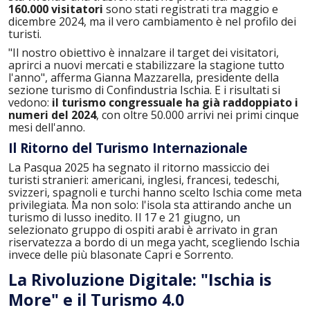
160.000 visitatori
sono stati registrati tra maggio e
dicembre 2024, ma il vero cambiamento è nel profilo dei
turisti.
"Il nostro obiettivo è innalzare il target dei visitatori,
aprirci a nuovi mercati e stabilizzare la stagione tutto
l'anno", afferma Gianna Mazzarella, presidente della
sezione turismo di Confindustria Ischia. E i risultati si
vedono:
il turismo congressuale ha già raddoppiato i
numeri del 2024
, con oltre 50.000 arrivi nei primi cinque
mesi dell'anno.
Il Ritorno del Turismo Internazionale
La Pasqua 2025 ha segnato il ritorno massiccio dei
turisti stranieri: americani, inglesi, francesi, tedeschi,
svizzeri, spagnoli e turchi hanno scelto Ischia come meta
privilegiata. Ma non solo: l'isola sta attirando anche un
turismo di lusso inedito. Il 17 e 21 giugno, un
selezionato gruppo di ospiti arabi è arrivato in gran
riservatezza a bordo di un mega yacht, scegliendo Ischia
invece delle più blasonate Capri e Sorrento.
La Rivoluzione Digitale: "Ischia is
More" e il Turismo 4.0