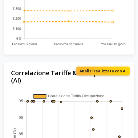
Analisi realizzata con AI
Correlazione Tariffe & Occupazione
(AI)