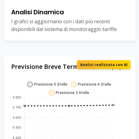
Analisi Dinamica
I grafici si aggiornano con i dati più recenti
disponibili dal sistema di monitoraggio tariffe.
Analisi realizzata con AI
Previsione Breve Termine Tariffe (AI)