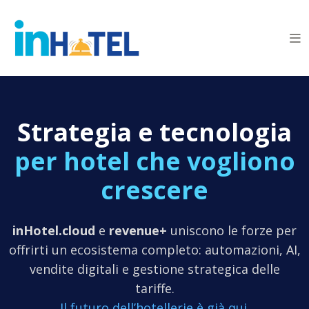
Strategia e tecnologia
per hotel che vogliono
crescere
inHotel.cloud
e
revenue+
uniscono le forze per
offrirti un ecosistema completo:
automazioni, AI,
vendite digitali e gestione strategica delle
tariffe.
Il futuro dell’hotellerie è già qui.