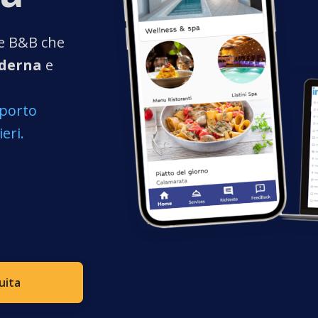
t e B&B che
derna
e
pporto
eri.
uita