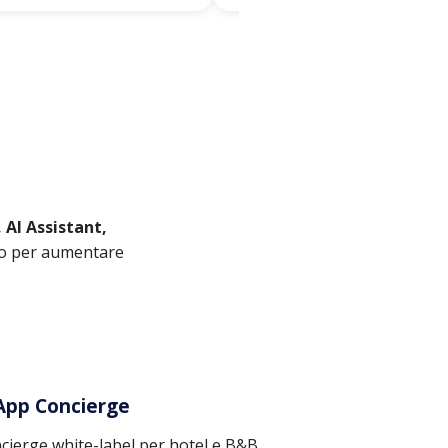
 AI Assistant,
ato per aumentare
 App Concierge
cierge white-label per hotel e B&B,