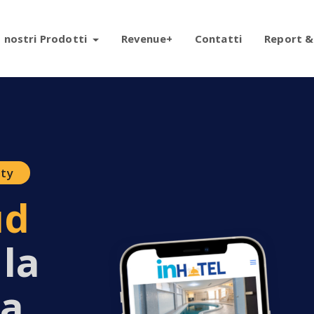
I nostri Prodotti
Revenue+
Contatti
Report &
ity
ud
 la
ra