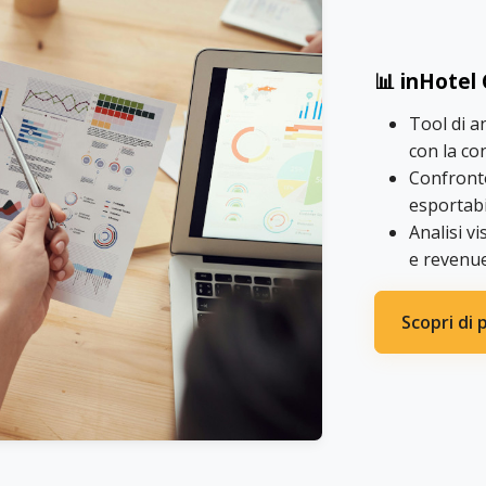
📊 inHotel
Tool di an
con la co
Confronto
esportabil
Analisi vi
e revenue
Scopri di 