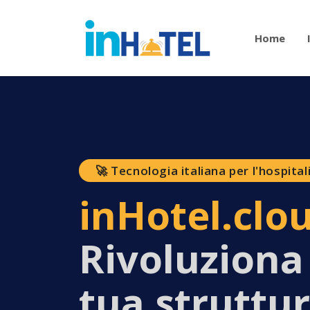
Home
🚀 Tecnologia italiana per l'hospital
inHotel.clo
Rivoluziona
tua struttu