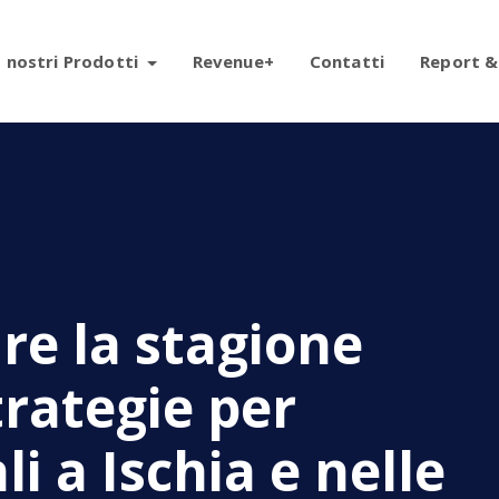
I nostri Prodotti
Revenue+
Contatti
Report &
e la stagione
trategie per
i a Ischia e nelle