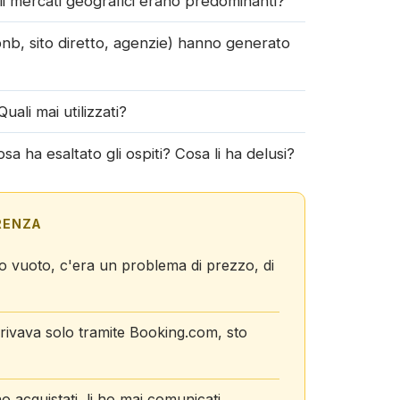
li mercati geografici erano predominanti?
rbnb, sito diretto, agenzie) hanno generato
Quali mai utilizzati?
 ha esaltato gli ospiti? Cosa li ha delusi?
RENZA
o vuoto, c'era un problema di prezzo, di
arrivava solo tramite Booking.com, sto
no acquistati, li ho mai comunicati