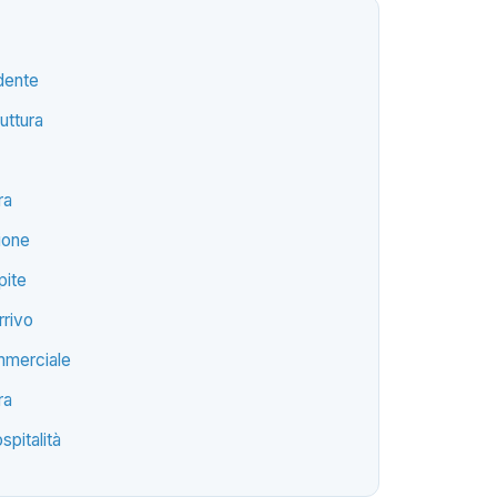
edente
uttura
ra
ione
pite
rrivo
ommerciale
ra
spitalità